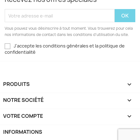
Vous pouvez vous désinscrire à tout moment. Vous trouverez pour cela
nos informations de contact dans les conditions d'utilisation du site.
J'accepte les conditions générales et la politique de
confidentialité
PRODUITS

NOTRE SOCIÉTÉ

VOTRE COMPTE

INFORMATIONS
keyboard_arrow_down