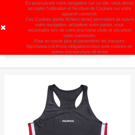
En poursuivant votre navigation sur ce site, vous devez
Fermeture estivale du 31 juillet au 26
accepter l’utilisation et l'écriture de Cookies sur votre
appareil connecté.
août. Bel été à Tous !
Ces Cookies (petits fichiers texte) permettent de suivre
votre navigation, actualiser votre panier, vous
reconnaitre lors de votre prochaine visite et sécuriser
shopping_cart


(0)
votre connexion.
Pour en savoir plus et paramétrer les traceurs:
http://www.cnil.fr/vos-obligations/sites-web-cookies-et-
search
autres-traceurs/que-dit-la-loi/