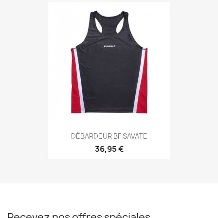
Aperçu rapide

DÉBARDEUR BF SAVATE
36,95 €
Recevez nos offres spéciales