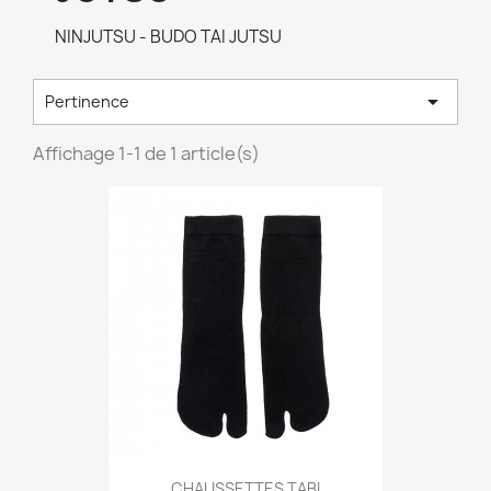
NINJUTSU - BUDO TAI JUTSU

Pertinence
Affichage 1-1 de 1 article(s)
Aperçu rapide

CHAUSSETTES TABI