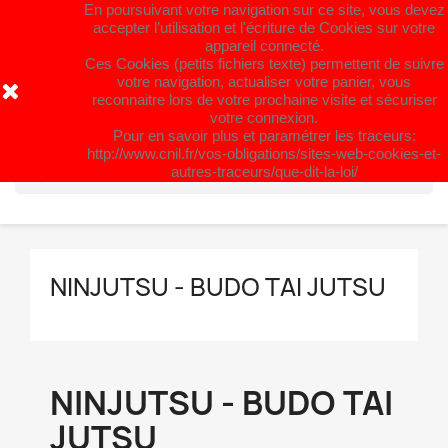
En poursuivant votre navigation sur ce site, vous devez
Fermeture estivale du 31 juillet au 26
accepter l’utilisation et l'écriture de Cookies sur votre
appareil connecté.
août. Bel été à Tous !
Ces Cookies (petits fichiers texte) permettent de suivre
votre navigation, actualiser votre panier, vous
reconnaitre lors de votre prochaine visite et sécuriser
shopping_cart


(0)
votre connexion.
Pour en savoir plus et paramétrer les traceurs:
http://www.cnil.fr/vos-obligations/sites-web-cookies-et-
search
autres-traceurs/que-dit-la-loi/
NINJUTSU - BUDO TAI JUTSU
NINJUTSU - BUDO TAI
JUTSU