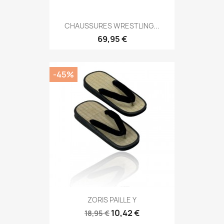
Aperçu rapide

CHAUSSURES WRESTLING...
69,95 €
-45%
Aperçu rapide

ZORIS PAILLE Y
10,42 €
18,95 €