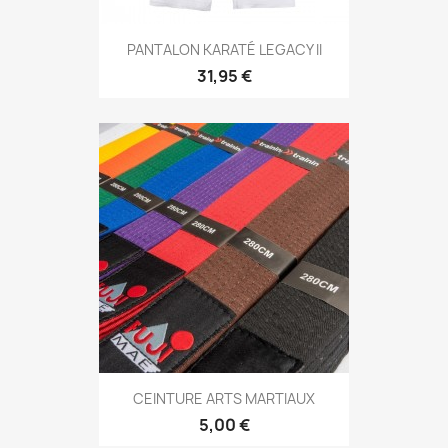
Aperçu rapide

PANTALON KARATÉ LEGACY II
31,95 €
Aperçu rapide

CEINTURE ARTS MARTIAUX
+4
5,00 €