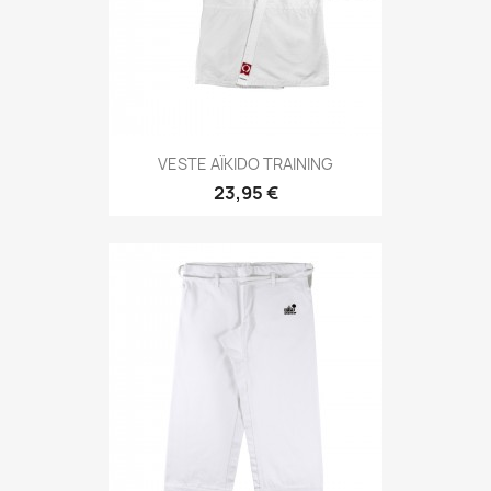
Aperçu rapide

VESTE AÏKIDO TRAINING
23,95 €