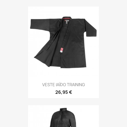
Aperçu rapide

VESTE IAÏDO TRAINING
26,95 €