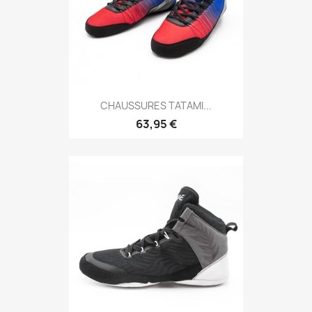
Aperçu rapide

CHAUSSURES TATAMI...
63,95 €