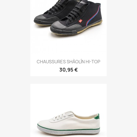
Aperçu rapide

CHAUSSURES SHÀOLÍN HI-TOP
30,95 €