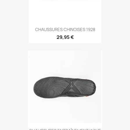
Aperçu rapide

CHAUSSURES CHINOISES 1928
29,95 €
Aperçu rapide
