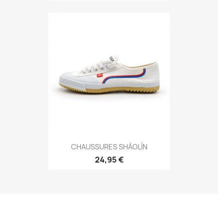
Aperçu rapide

CHAUSSURES SHÀOLÍN
24,95 €