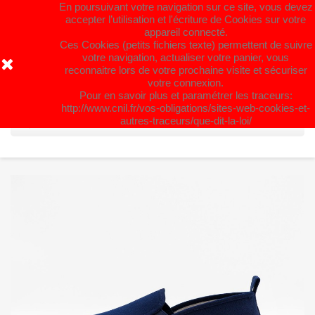
En poursuivant votre navigation sur ce site, vous devez
Fermeture estivale du 31 juillet au 26
accepter l’utilisation et l'écriture de Cookies sur votre
appareil connecté.
août. Bel été à Tous !
Ces Cookies (petits fichiers texte) permettent de suivre
votre navigation, actualiser votre panier, vous
reconnaitre lors de votre prochaine visite et sécuriser
shopping_cart


(0)
votre connexion.
Pour en savoir plus et paramétrer les traceurs:
http://www.cnil.fr/vos-obligations/sites-web-cookies-et-
search
autres-traceurs/que-dit-la-loi/