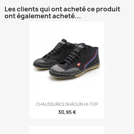
Les clients qui ont acheté ce produit
ont également acheté...
Aperçu rapide

CHAUSSURES SHÀOLÍN HI-TOP
30,95 €