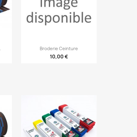
Aperçu rapide

.
Broderie Ceinture
10,00 €