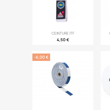
Aperçu rapide

CEINTURE ITF
4,50 €
-6,00 €