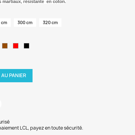
s martiaux, résistante en coton.
 cm
300 cm
320 cm
olet
Marron
Rouge
Noir
 AU PANIER
urisé
paiement LCL, payez en toute sécurité.