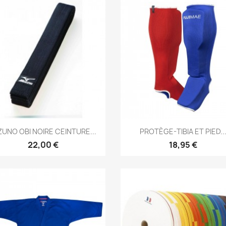
Aperçu rapide
Aperçu rapide


ZUNO OBI NOIRE CEINTURE...
PROTÈGE-TIBIA ET PIED..
22,00 €
18,95 €