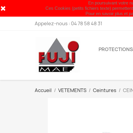
En poursuivant votre nav
Fermet
Ces Cookies (petits fichiers texte) permettent
Pour en savoir plus et pa
Appelez-nous :
04 78 58 48 31
PROTECTIONS
Accueil
VETEMENTS
Ceintures
CEI