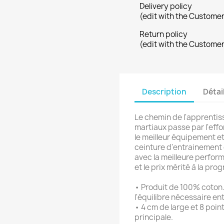
Delivery policy
(edit with the Custome
Return policy
(edit with the Custome
Description
Détai
Le chemin de l'apprentiss
martiaux passe par l'effo
le meilleur équipement e
ceinture d'entrainement d
avec la meilleure perfor
et le prix mérité à la pro
• Produit de 100% coton.
l'équilibre nécessaire entr
• 4 cm de large et 8 poin
principale.