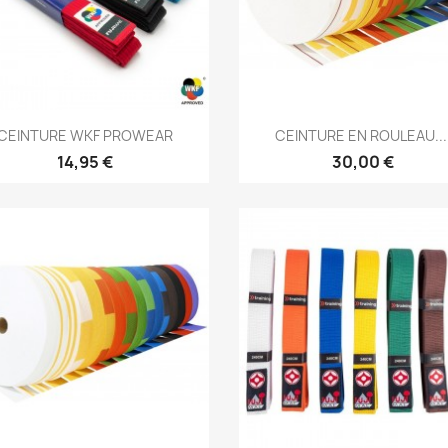
Aperçu rapide
Aperçu rapide


CEINTURE WKF PROWEAR
CEINTURE EN ROULEAU...
+
14,95 €
30,00 €