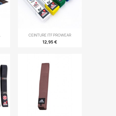
Aperçu rapide

.
CEINTURE ITF PROWEAR
1
+1
12,95 €