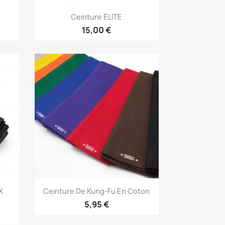
Aperçu rapide

Ceinture ELITE
2
15,00 €
Aperçu rapide

X
Ceinture De Kung-Fu En Coton
+5
5,95 €