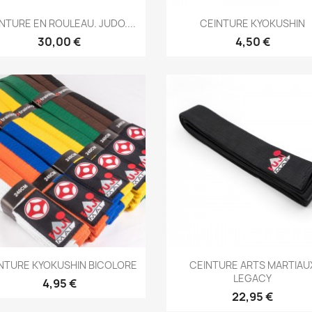
Aperçu rapide
Aperçu rapide


NTURE EN ROULEAU. JUDO....
CEINTURE KYOKUSHIN
+3
+
30,00 €
4,50 €
Aperçu rapide
Aperçu rapide


NTURE KYOKUSHIN BICOLORE
CEINTURE ARTS MARTIAU
LEGACY
+1
4,95 €
22,95 €