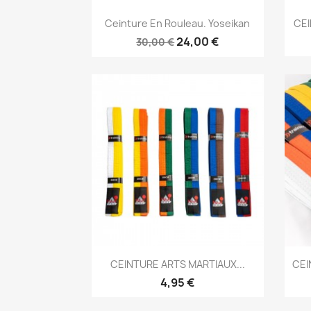
Aperçu rapide

Ceinture En Rouleau. Yoseikan
CEI
24,00 €
30,00 €
Aperçu rapide

CEINTURE ARTS MARTIAUX...
CEI
+1
4,95 €