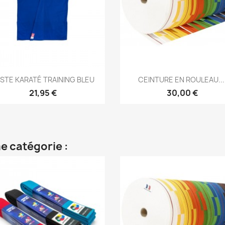
Aperçu rapide
Aperçu rapide


STE KARATÉ TRAINING BLEU
CEINTURE EN ROULEAU...
21,95 €
30,00 €
e catégorie :