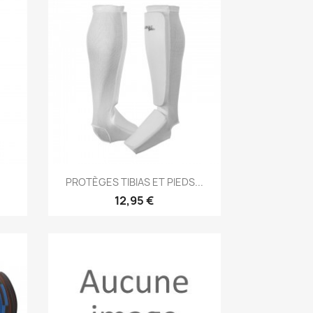
Aperçu rapide

.
PROTÈGES TIBIAS ET PIEDS...
12,95 €