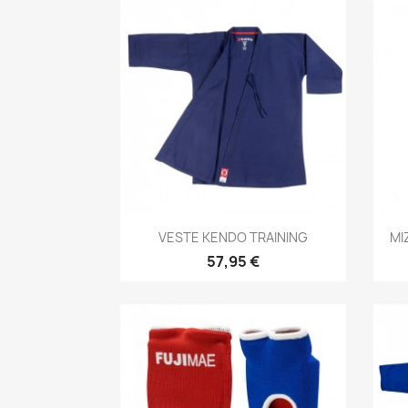
Aperçu rapide

VESTE KENDO TRAINING
MI
57,95 €