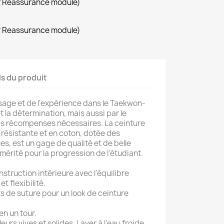
r Reassurance module)
r Reassurance module)
ls du produit
sage et de l'expérience dans le Taekwon-
et la détermination, mais aussi par le
es récompenses nécessaires. La ceinture
 résistante et en coton, dotée des
es, est un gage de qualité et de belle
x mérité pour la progression de l'étudiant.
struction intérieure avec l'équilibre
t flexibilité.
ts de suture pour un look de ceinture
en un tour.
urs vives et solides. Laver à l'eau froide