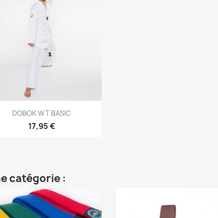
Aperçu rapide

DOBOK WT BASIC
17,95 €
e catégorie :