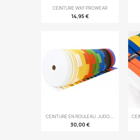
Aperçu rapide

CEINTURE WKF PROWEAR
14,95 €
Aperçu rapide

CEINTURE EN ROULEAU. JUDO....
CEI
+3
30,00 €