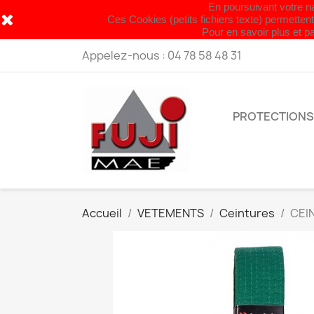
En poursuivant votre nav
Fermet
Ces Cookies (petits fichiers texte) permettent
Pour en savoir plus et pa
Appelez-nous :
04 78 58 48 31
PROTECTIONS
Accueil
VETEMENTS
Ceintures
CEI