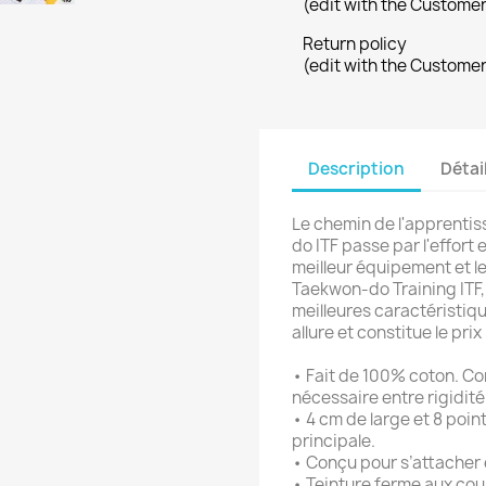
(edit with the Custome
Return policy
(edit with the Custome
Description
Détai
Le chemin de l'apprentis
do ITF passe par l'effort 
meilleur équipement et l
Taekwon-do Training ITF,
meilleures caractéristiqu
allure et constitue le pri
• Fait de 100% coton. Con
nécessaire entre rigidité e
• 4 cm de large et 8 poin
principale.
• Conçu pour s’attacher 
• Teinture ferme aux coule