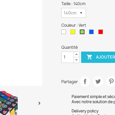
Taille : 140cm
Couleur : Vert
Blanc
Jaune
Bleu
Rouge
Vert
Quantité

AJOUTER
Partager
Paiement simple et séc
Avec notre solution de 

Delivery policy