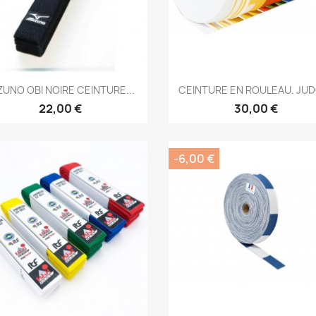
Aperçu rapide
Aperçu rapide


ZUNO OBI NOIRE CEINTURE...
CEINTURE EN ROULEAU. JUDO
22,00 €
30,00 €
-6,00 €