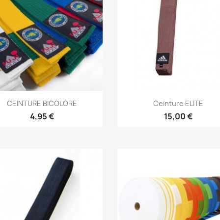
Aperçu rapide
Aperçu rapide


CEINTURE BICOLORE
Ceinture ELITE
4,95 €
15,00 €