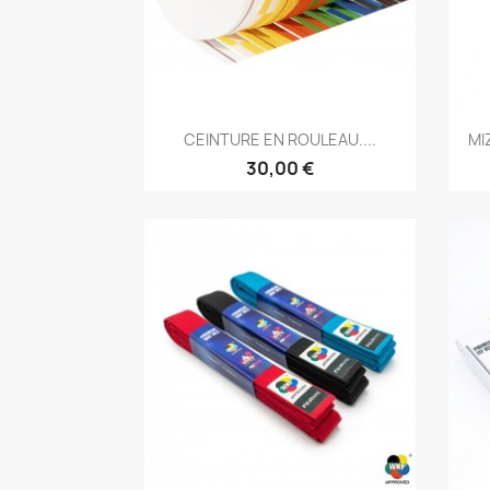
Aperçu rapide

CEINTURE EN ROULEAU....
MI
30,00 €