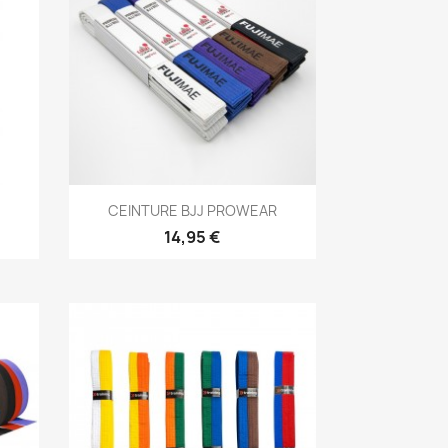
Aperçu rapide

CEINTURE BJJ PROWEAR
14,95 €