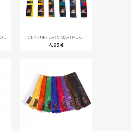
Aperçu rapide

....
CEINTURE ARTS MARTIAUX...
+1
4,95 €