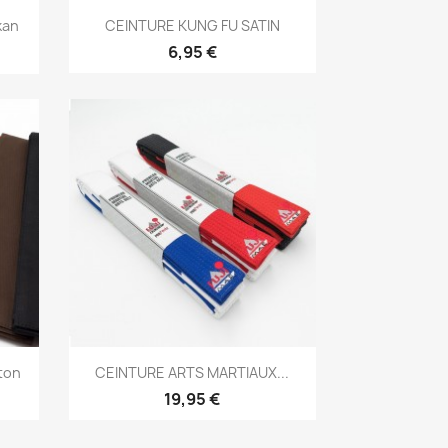
Aperçu rapide

kan
CEINTURE KUNG FU SATIN
+4
6,95 €
Aperçu rapide

ton
CEINTURE ARTS MARTIAUX...
5
19,95 €