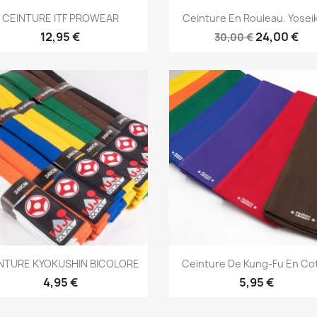
Aperçu rapide
Aperçu rapide


CEINTURE ITF PROWEAR
Ceinture En Rouleau. Yosei
+1
12,95 €
24,00 €
30,00 €
Aperçu rapide
Aperçu rapide


NTURE KYOKUSHIN BICOLORE
Ceinture De Kung-Fu En Co
+1
+
4,95 €
5,95 €