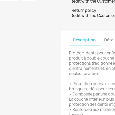
(edit with the Custome
Return policy
(edit with the Custome
Description
Détai
Protège-dents pour enfan
produit à double couche d
protections traditionnell
d’entrainements et, en pl
couleur préféré.
• Protection buccale sup
brusques, idéal pour les 
• Composée par une doub
La couche intérieur, plus
protection des dents et
• Renforcée aux molaire
tension.