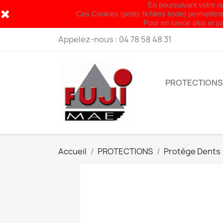
En poursuivant votre nav
Fermet
Ces Cookies (petits fichiers texte) permettent
Pour en savoir plus et pa
Appelez-nous :
04 78 58 48 31
PROTECTIONS
Accueil
PROTECTIONS
Protège Dents