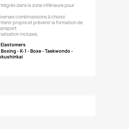
intégrés dans la zone inférieure pour
diverses combinassions à choisir.
intenir propre et prévenir la formation de
ransport.
alisation incluses.
n Elastomers
i Boxing - K-1 - Boxe - Taekwondo -
okushinkai