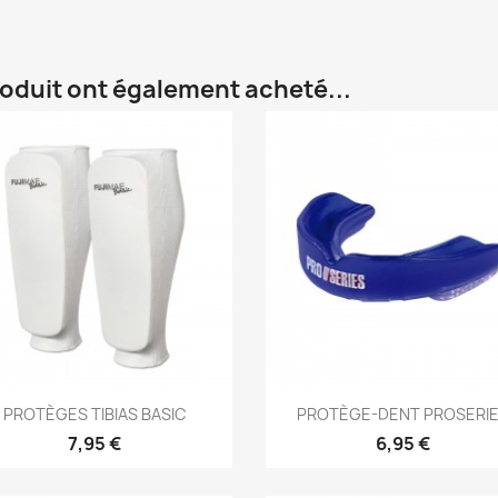
roduit ont également acheté...
Aperçu rapide
Aperçu rapide


PROTÈGES TIBIAS BASIC
PROTÈGE-DENT PROSERI
7,95 €
6,95 €