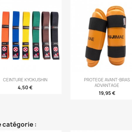
Aperçu rapide
Aperçu rapide


CEINTURE KYOKUSHIN
PROTEGE AVANT-BRAS
ADVANTAGE
+2
4,50 €
19,95 €
 catégorie :