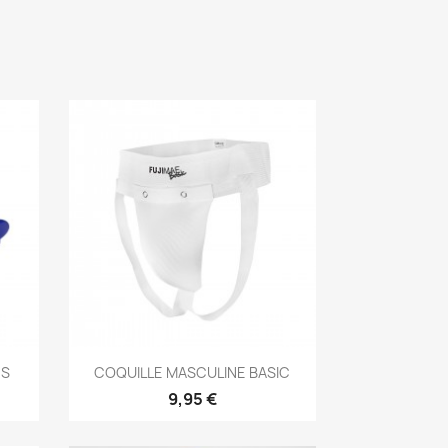
Aperçu rapide

ES
COQUILLE MASCULINE BASIC
9,95 €