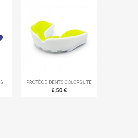
Aperçu rapide

ES
PROTÈGE-DENTS COLORS LITE
6,50 €