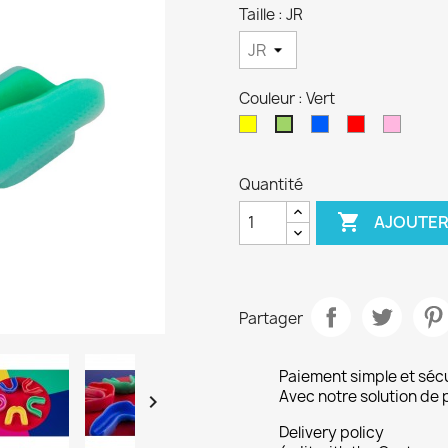
Taille : JR
Couleur : Vert
Jaune
Bleu
Rouge
Rose
Vert
Quantité

AJOUTER
Partager
Paiement simple et séc
Avec notre solution de 

Delivery policy