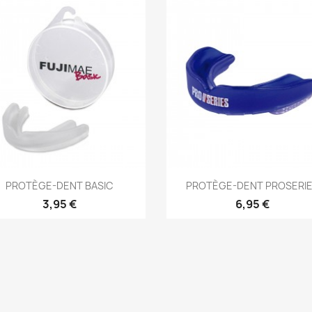
Aperçu rapide
Aperçu rapide


PROTÈGE-DENT BASIC
PROTÈGE-DENT PROSERI
3,95 €
6,95 €