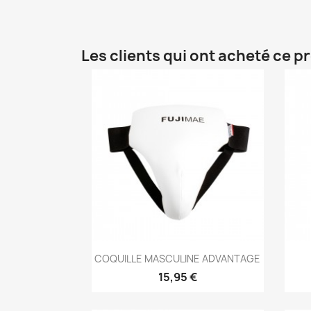
Les clients qui ont acheté ce p
Aperçu rapide

COQUILLE MASCULINE ADVANTAGE
15,95 €