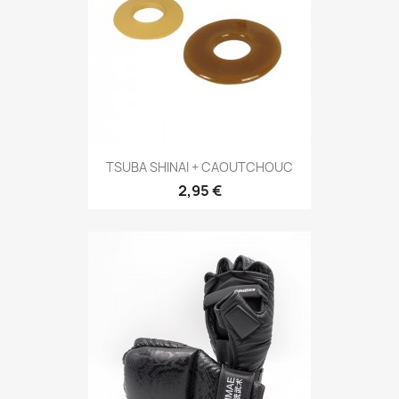
Aperçu rapide

TSUBA SHINAI + CAOUTCHOUC
2,95 €