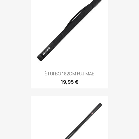
Aperçu rapide

ÉTUI BO 182CM FUJIMAE
19,95 €