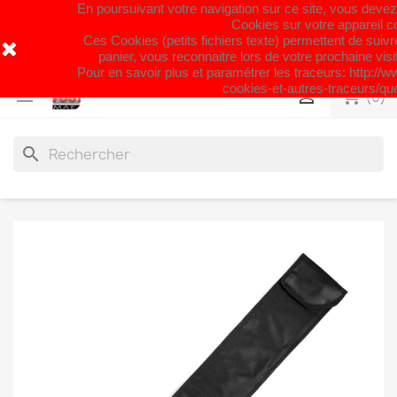
En poursuivant votre navigation sur ce site, vous devez ac
Fermeture estivale du 31 juillet au 26
Cookies sur votre appareil c
Ces Cookies (petits fichiers texte) permettent de suivre
août. Bel été à Tous !
panier, vous reconnaitre lors de votre prochaine visi
Pour en savoir plus et paramétrer les traceurs: http://ww
cookies-et-autres-traceurs/que-
shopping_cart


(0)
search