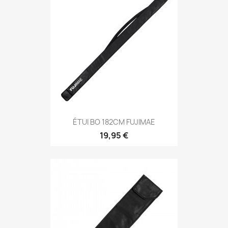
Aperçu rapide

ÉTUI BO 182CM FUJIMAE
19,95 €