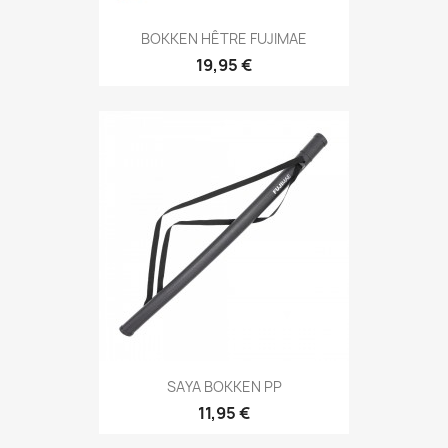
Aperçu rapide

BOKKEN HÊTRE FUJIMAE
19,95 €
Aperçu rapide

SAYA BOKKEN PP
11,95 €