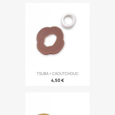
Aperçu rapide

TSUBA + CAOUTCHOUC
4,50 €