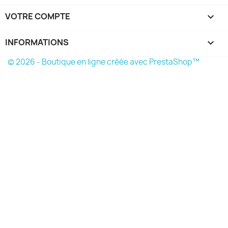
VOTRE COMPTE

INFORMATIONS
keyboard_arrow_down
© 2026 - Boutique en ligne créée avec PrestaShop™