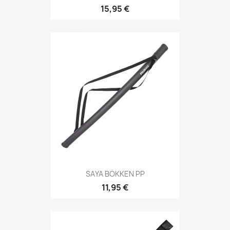
15,95 €
Aperçu rapide

SAYA BOKKEN PP
11,95 €