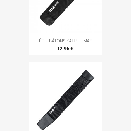
Aperçu rapide

ÉTUI BÂTONS KALI FUJIMAE
12,95 €