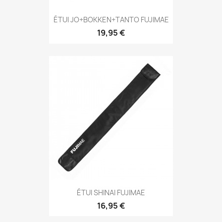
Aperçu rapide

ÉTUI JO+BOKKEN+TANTO FUJIMAE
19,95 €
Aperçu rapide

ÉTUI SHINAI FUJIMAE
16,95 €