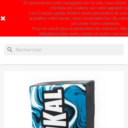
En poursuivant votre navigation sur ce site, vous devez ac
Fermeture estivale du 31 juillet au 26
l'écriture de Cookies sur votre appareil c
Ces Cookies (petits fichiers texte) permettent de suiv
août. Bel été à Tous !
actualiser votre panier, vous reconnaitre lors de votre
sécuriser votre connexion.
Pour en savoir plus et paramétrer les traceurs: http:
shopping_cart


(0)
obligations/sites-web-cookies-et-autres-traceurs/
search