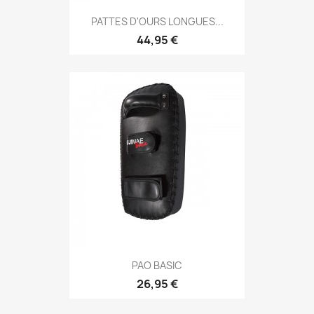
Aperçu rapide

PATTES D'OURS LONGUES...
44,95 €
Aperçu rapide

PAO BASIC
26,95 €