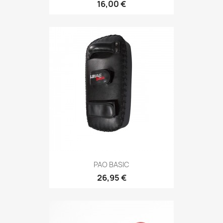
16,00 €
Aperçu rapide

PAO BASIC
26,95 €