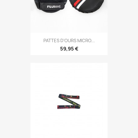
Aperçu rapide

PATTES D'OURS MICRO...
59,95 €