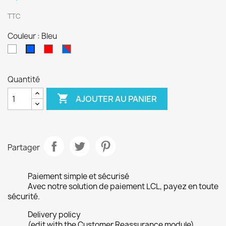
TTC
Couleur : Bleu
Blanc
Rouge
bleu
Bleu
rouge
Quantité

AJOUTER AU PANIER
Partager
Paiement simple et sécurisé
Avec notre solution de paiement LCL, payez en toute
sécurité.
Delivery policy
(edit with the Customer Reassurance module)