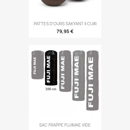
Aperçu rapide

PATTES D'OURS SAKYANT II CUIR
79,95 €
Aperçu rapide

SAC FRAPPE FUJIMAE VIDE