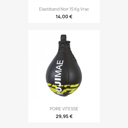
Aperçu rapide

Elastiband Noir 15 Kg Vrac
14,00 €
Aperçu rapide

POIRE VITESSE
29,95 €