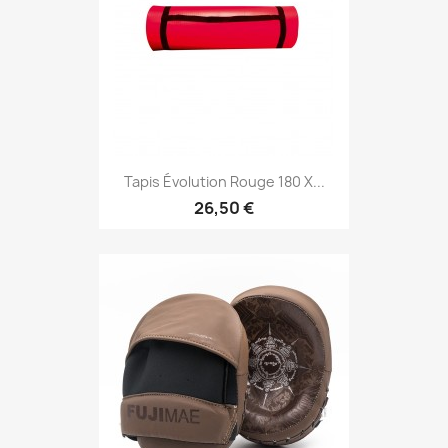
Aperçu rapide

Tapis Évolution Rouge 180 X...
26,50 €