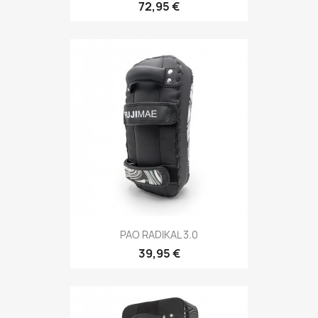
72,95 €
Aperçu rapide

PAO RADIKAL 3.0
39,95 €