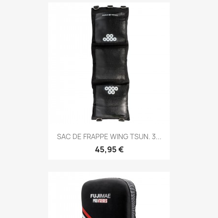
Aperçu rapide

SAC DE FRAPPE WING TSUN. 3...
45,95 €